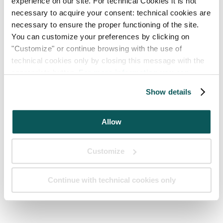
experience on our site. For technical Cookies it is not
necessary to acquire your consent: technical cookies are
necessary to ensure the proper functioning of the site.
You can customize your preferences by clicking on
"Customize" or continue browsing with the use of
technical cookies only by closing this message with the
appropriate button.
For more information you can
consult the Cookie Policy.
Show details
Allow
Customize
Continue with technical cookies only