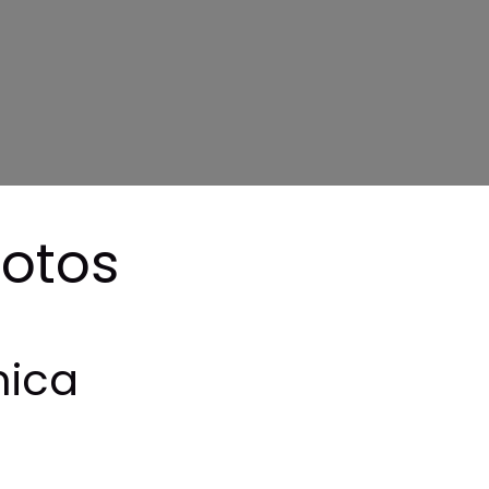
fotos
mica