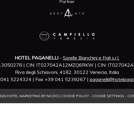
Partner
HOTEL PAGANELLI
-
Sorelle Bianchini e Figli s.r.l.
4713050278 | CIN: IT027042A12MZQ6RKW | CIN: IT02704
Riva degli Schiavoni, 4182, 30122 Venecia, Italia
9 041 5224324 | Fax +39 041 5239267 |
paganelli@hotelpaga
026
HOTEL MARKETING BY NOZIO
|
COOKIE POLICY
-
COOKIE SETTINGS
-
COP