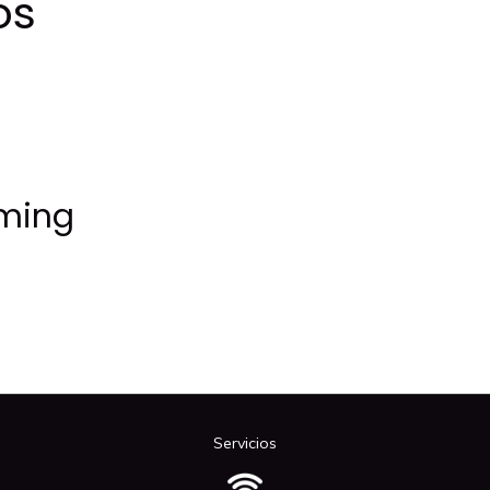
os
rming
Servicios