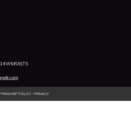
2A14WMS9JTS
nelli.com
YRIGHT/IP POLICY
-
PRIVACY