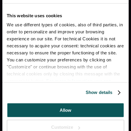
Services
This website uses cookies
FREE WIFI
We use different types of cookies, also of third parties, in
order to personalize and improve your browsing
RECEPTION H24
experience on our site. For technical Cookies it is not
necessary to acquire your consent: technical cookies are
necessary to ensure the proper functioning of the site.
COMPARTIMENT DE
You can customize your preferences by clicking on
BAGAGE
"Customize" or continue browsing with the use of
technical cookies only by closing this message with the
ASCENSEUR
appropriate button.
For more information you can
consult the Cookie Policy.
Show details
RESTAURANT & BAR
Allow
Social
Customize