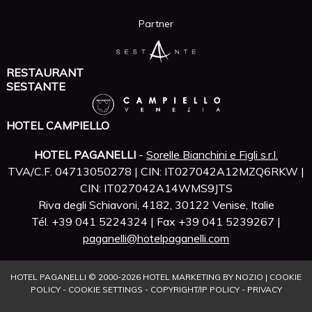
Partner
RESTAURANT
SESTANTE
HOTEL CAMPIELLO
HOTEL PAGANELLI
-
Sorelle Bianchini e Figli s.r.l.
TVA/C.F. 04713050278 | CIN: IT027042A12MZQ6RKW |
CIN: IT027042A14WMS9JTS
Riva degli Schiavoni, 4182, 30122 Venise, Italie
Tél. +39 041 5224324 | Fax +39 041 5239267 |
paganelli@hotelpaganelli.com
HOTEL PAGANELLI © 2000-
2026
HOTEL MARKETING BY NOZIO
|
COOKIE
POLICY
-
COOKIE SETTINGS
-
COPYRIGHT/IP POLICY
-
PRIVACY