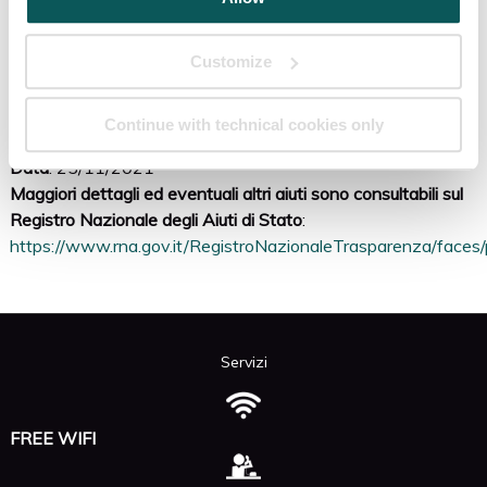
Importo
: 20.000,00
Data
: 23/09/2020
Customize
Soggetto erogante
: Comune di Venezia
Norma di riferimento
: DL47/2021 - Contributo TARI
Tipologia
: Sconto in fattura
Continue with technical cookies only
Importo
: 6541,9
Data
: 25/11/2021
Maggiori dettagli ed eventuali altri aiuti sono consultabili sul
Registro Nazionale degli Aiuti di Stato
:
https://www.rna.gov.it/RegistroNazionaleTrasparenza/faces
Servizi
FREE WIFI