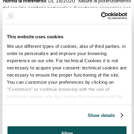
Norma di riferimento
: DL 18/2020 "Misure di potenziamento
del servizio sanitario nazionale e di sostegno economico per
famiglie, lavoratori e imprese connesse all’emergenza
epidemiologica da COVID-19"
Tipologia
: Garanzia su finanziamenti
Importo
: 14837,25
This website uses cookies
Data
: 10/09/2021
We use different types of cookies, also of third parties, in
Soggetto erogante
: Regione Veneto - Veneto Lavoro
order to personalize and improve your browsing
Norma di riferimento
: RV POR FSE 2014-2020-DGR n. 958
experience on our site. For technical Cookies it is not
del 14 luglio 2020 Interventi regionali per la riduzione del
necessary to acquire your consent: technical cookies are
costo del lavoro - Sostegno alle imprese venete dei settori
necessary to ensure the proper functioning of the site.
particolarmente colpiti dalla crisi da pandemia di COVID-19 -
You can customize your preferences by clicking on
Contributo
"Customize" or continue browsing with the use of
Tipologia
: Contributo a fondo perduto
technical cookies only by closing this message with the
Importo
: 24.284,00
appropriate button.
For more information you can
Data
: 11/06/2021
consult the Cookie Policy.
Soggetto erogante
: Comune di Venezia
Show details
Norma di riferimento
: Contributo acqua alta 12.11.2019
Tipologia
: Contributo a fondo perduto
Allow